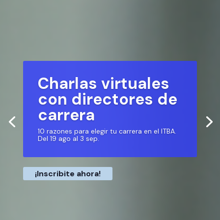
Charlas virtuales
con directores de
carrera
10 razones para elegir tu carrera en el ITBA.
Del 19 ago al 3 sep.
¡Inscribite ahora!