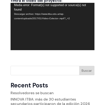
+Mirá el video del proyecto:
Reproductor
Media error: Format(s) not supported or source(s) not
de
found
vídeo
Descargar archivo: https://www.itba.edu.ar/wp-
content/uploads/2017/01/Video-Colector-.mp4?_=2
Buscar
Recent Posts
Resolvedores se buscan
INNOVA ITBA: más de 30 estudiantes
secundarios participaron de la edición 2026