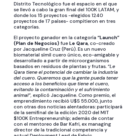
Distrito Tecnológico fue el espacio en el que
se llevó a cabo la gran final del 100K LATAM, y
donde los 15 proyectos -elegidos 1240
proyectos de 17 países- compitieron en tres
categorías.
El proyecto ganador en la categoría
“Launch”
(Plan de Negocios)
fue
Le Qara
, co-creado
por Jacqueline Cruz (Perú). Es un nuevo
biomaterial símil cuero único, eco-amigable y
desarrollado a partir de microorganismos
basados en residuos de plantas y frutas. “
Le
Qara tiene el potencial de cambiar la industria
del cuero. Queremos que la gente pueda tener
acceso a los beneficios que tiene el cuero,
evitando la contaminación y el sufrimiento
animal”,
explicó Jacqueline. Como premio, el
emprendimiento recibió U$S 55.000, junto
con otras dos noticias alentadoras: participará
de la semifinal de la edición 2020 del MIT
$100K Entrepreneurship; además de contar
con el mentoreo de Bar Kafri, ex managing
director de la tradicional competencia y
actual Deployment Lead de Fabric.