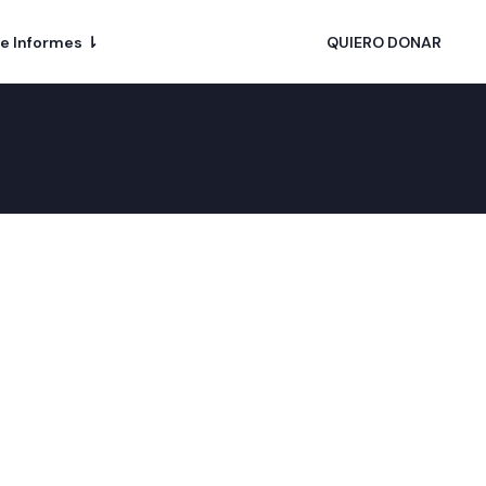
 e Informes ⇂
QUIERO DONAR
de Distrito Tecnológico
 Patos 2802 | CABA