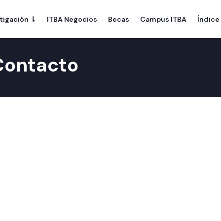
tigación ⇂
ITBA Negocios
Becas
Campus ITBA
Índice
Contacto
Sede Rectorado
Se
Iguazú 341 | CABA
Los