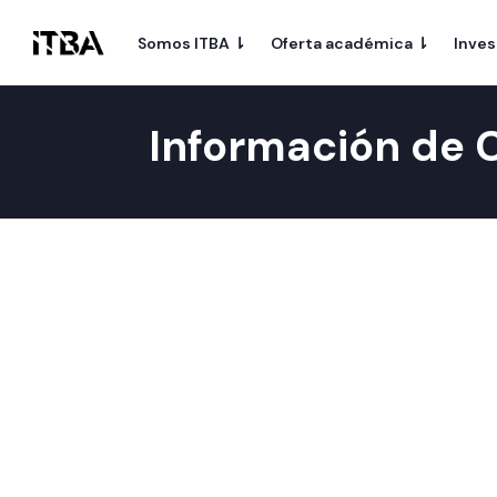
Somos ITBA ⇂
Oferta académica ⇂
Inves
Información de 
Sede Distrito Financiero
San Martín 202 | CABA