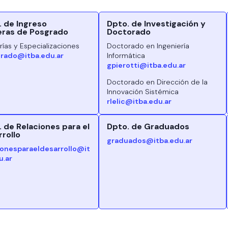
. de Ingreso
Dpto. de Investigación y
eras de Posgrado
Doctorado
ías y Especializaciones
Doctorado en Ingeniería
rado@itba.edu.ar
Informática
gpierotti@itba.edu.ar
Doctorado en Dirección de la
Innovación Sistémica
rlelic@itba.edu.ar
 de Relaciones para el
Dpto. de Graduados
rollo
graduados@itba.edu.ar
ionesparaeldesarrollo@it
u.ar