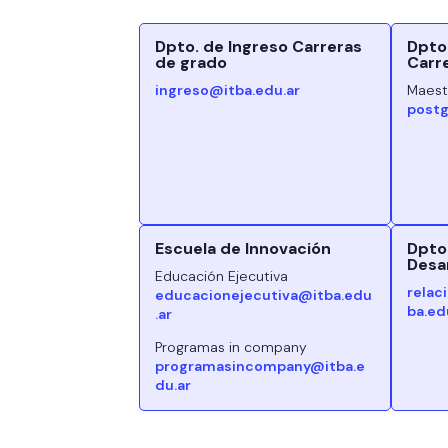
Dpto. de Ingreso Carreras
Dpto
de grado
Carr
ingreso@itba.edu.ar
Maestr
postg
Escuela de Innovación
Dpto.
Desar
Educación Ejecutiva
relac
educacionejecutiva@itba.edu
ba.ed
.ar
Programas in company
programasincompany@itba.e
du.ar