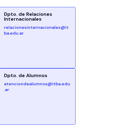
Dpto. de Relaciones
Internacionales
relacionesinternacionales@it
ba.edu.ar
Dpto. de Alumnos
atenciondealumnos@itba.edu
.ar