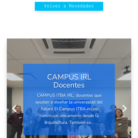
Volver a Novedades
CAMPUS IRL
Docentes
CAMPUS ITBA IRL: docentes que
ayudan a diseñar la universidad del
futuro El Campus ITBA no se
construye únicamente desde la
arquitectura. También se...